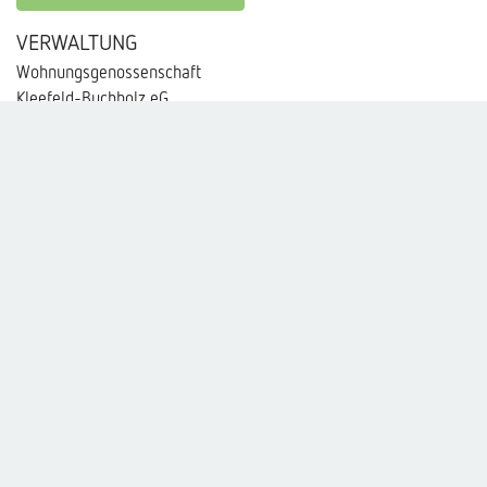
VERWALTUNG
Wohnungsgenossenschaft
Kleefeld-Buchholz eG
Berckhusenstraße 16
30625 Hannover
05 11 / 530 02-0