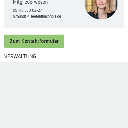
Mitgliederwesen
05 11 / 530 02-27
n.mundt@kleefeldbuchholz.de
Zum Kontaktformular
VERWALTUNG
Wohnungsgenossenschaft
Kleefeld-Buchholz eG
Berckhusenstraße 16
30625 Hannover
05 11 / 530 02-0