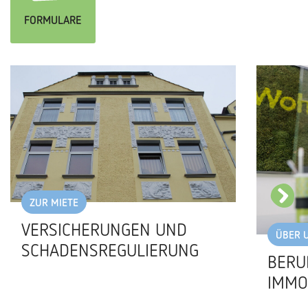
FORMULARE
ZUR MIETE
VERSICHERUNGEN UND
ÜBER 
SCHADENSREGULIERUNG
BERU
IMMO